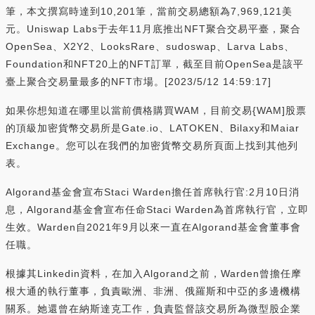
筆，本文撰寫時達到10,201筆，當前交易總額為7,969,121美
元。Uniswap Labs于去年11月底推出NFT聚合交易平臺，聚合
OpenSea、X2Y2、LooksRare、sudoswap、Larva Labs、
Foundation和NFT20上的NFT訂單，截至目前OpenSea是該平
臺上聚合交易量最多的NFT市場。[2023/5/12 14:59:17]
如果你想知道在哪里以當前價格購買WAM，目前交易{WAM]股票
的頂級加密貨幣交易所是Gate.io、LATOKEN、Bilaxy和Maiar
Exchange。您可以在我們的加密貨幣交易所頁面上找到其他列
表。
Algorand基金會宣布Staci Warden擔任首席執行官:2月10日消
息，Algorand基金會宣布任命Staci Warden為首席執行官，立即
生效。Warden自2021年9月以來一直在Algorand基金會董事會
任職。
根據其Linkedin資料，在加入Algorand之前，Warden曾擔任摩
根大通的執行董事，負責歐洲、非洲、俄羅斯和中亞的多邊機構
關系。她還曾在納斯達克工作，負責監督該交易所為微型股企業