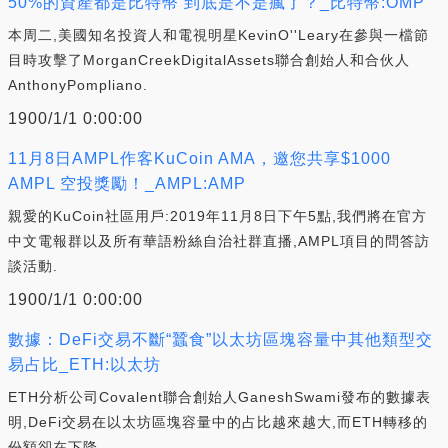
50%的資產都是比特幣 到底是不是瘋了？_比特幣:OMP
本周二,美國知名投資人和電視明星KevinO''Leary在參與一檔節
目時攻擊了MorganCreekDigitalAssets聯合創始人和合伙人
AnthonyPompliano.
1900/1/1 0:00:00
11月8日AMPL作客KuCoin AMA，邀您共享$1000
AMPL 空投獎勵！_AMPL:AMP
親愛的KuCoin社區用戶:2019年11月8日下午5點,我們將在官方
中文電報群以及所有華語粉絲自治社群直播,AMPL項目的問答訪
談活動.
1900/1/1 0:00:00
數據：DeFi交易不斷“蠶食”以太坊區塊容量中其他類型交
易占比_ETH:以太坊
ETH分析公司Covalent聯合創始人GaneshSwami發布的數據表
明,DeFi交易在以太坊區塊容量中的占比越來越大,而ETH轉移的
份額卻在下降.