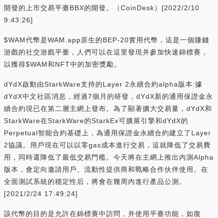
開發的上市交易平臺BBX的開發。（CoinDesk）[2022/2/10
9:43:26]
$WAM代幣是WAM.app原生的BEP-20實用代幣，這是一個賺錢
游戲的社交游戲平臺，人們可以在這里發現并參加快速錦標賽，
以獲得$WAM和NFT中的加密獎勵。
dYdX啟動由StarkWare支持的Layer 2永續合約alpha版本:據
dYdX中文社區消息，經過7個月的研發，dYdX新的通用保證金永
續合約現已在第二層主網上發布。為了顯著擴大交易量，dYdX和
StarkWare在StarkWare的StarkEx可擴展引擎和dYdX的
Perpetual智能合約基礎上，為通用保證金永續合約建立了Layer
2協議。用戶現在可以以零gas成本進行交易，這就降低了交易費
用，同時還降低了最低交易門檻。今天將在主網上推出內測Alpha
版本，會定向邀請用戶、流動性提供商和戰略合作伙伴使用。在
全面測試系統的穩定性后，將會在幾周內進行產品公測。
[2021/2/24 17:49:24]
該代幣的目的是允許在錦標賽中訪問，并使用平臺功能，如復