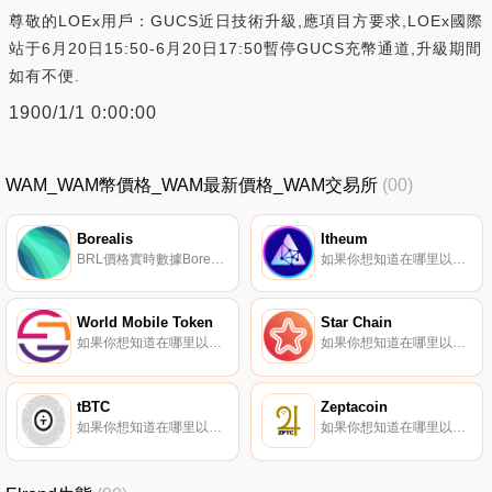
尊敬的LOEx用戶：GUCS近日技術升級,應項目方要求,LOEx國際
站于6月20日15:50-6月20日17:50暫停GUCS充幣通道,升級期間
如有不便.
1900/1/1 0:00:00
WAM_WAM幣價格_WAM最新價格_WAM交易所
(00)
Borealis
Itheum
BRL價格實時數據Borealis是Auroraswap DeFi平臺的代幣。
如果你想知道在哪里以當前價格購買Itheum,目前交易{Itheum]股票的頂級加密貨幣交易所是MEXC和Maiar Exchange。您可以在我們的加密貨幣交易所頁面上找到其他列表。Itheum支持Web3和Metaverse中的數據所有權,將您的數據轉化為極具價值的資產.
World Mobile Token
Star Chain
如果你想知道在哪里以當前價格購買World MoWMTle Token,目前交易{World MoWMTle Token]股票的頂級加密貨幣交易所是Bitrue、KuCoin、BitMart、HuoWMT和MEXC。您可以在我們的加密貨幣交易所頁面上找到其他列表。想象一下沒有互聯網的生活.
如果你想知道在哪里以當前價格購買Star Chain,目前交易{Star Chain]股票的頂級加密貨幣交易所是MEXC。您可以在我們的加密貨幣交易所頁面上找到其他列表。Star Chain是一個名為；封面星形；使用區塊鏈代幣STAR（股票代碼為STAR1）.
tBTC
Zeptacoin
如果你想知道在哪里以當前價格購買tBTC,目前交易{tBTC]股票的頂級加密貨幣交易所是Gate.io、Coinbase Exchange和Kraken。您可以在我們的加密貨幣交易所頁面上找到其他列表。tBTC（TBTC）是一種加密貨幣,在以太坊平臺上運行.
如果你想知道在哪里以當前價格購買Zeptacoin,目前交易{Zeptacoin]股票的頂級加密貨幣交易所是BitMart和Bittrex。您可以在我們的加密貨幣交易所頁面上找到其他列表。Zeptagram是一個基于多區塊鏈的交易平臺,知識產權所有者可以在這里將其資產標記為NFT和dNFT.