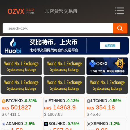
加密貨幣交易所
BTC/HKD
-0.31%
ETH/HKD
-0.13%
LTC/HKD
-0.59%
501827
14863.9
354.18
HK$
HK$
HK$
$ 64411.1
$ 1907.83
$ 45.46
ADA/HKD
-2.9%
SOL/HKD
-0.75%
XRP/HKD
-1.2%