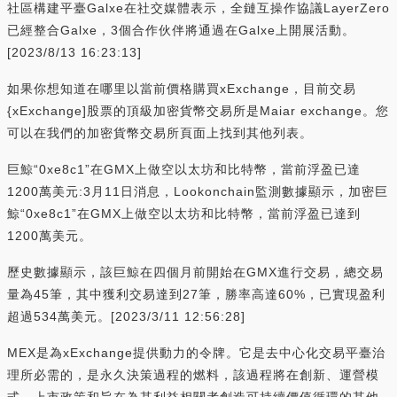
社區構建平臺Galxe在社交媒體表示，全鏈互操作協議LayerZero
已經整合Galxe，3個合作伙伴將通過在Galxe上開展活動。
[2023/8/13 16:23:13]
如果你想知道在哪里以當前價格購買xExchange，目前交易
{xExchange]股票的頂級加密貨幣交易所是Maiar exchange。您
可以在我們的加密貨幣交易所頁面上找到其他列表。
巨鯨“0xe8c1”在GMX上做空以太坊和比特幣，當前浮盈已達
1200萬美元:3月11日消息，Lookonchain監測數據顯示，加密巨
鯨“0xe8c1”在GMX上做空以太坊和比特幣，當前浮盈已達到
1200萬美元。
歷史數據顯示，該巨鯨在四個月前開始在GMX進行交易，總交易
量為45筆，其中獲利交易達到27筆，勝率高達60%，已實現盈利
超過534萬美元。[2023/3/11 12:56:28]
MEX是為xExchange提供動力的令牌。它是去中心化交易平臺治
理所必需的，是永久決策過程的燃料，該過程將在創新、運營模
式、上市政策和旨在為其利益相關者創造可持續價值循環的其他