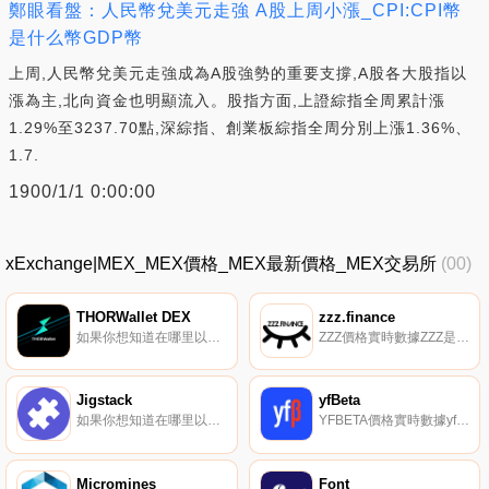
鄭眼看盤：人民幣兌美元走強 A股上周小漲_CPI:CPI幣
是什么幣GDP幣
上周,人民幣兌美元走強成為A股強勢的重要支撐,A股各大股指以
漲為主,北向資金也明顯流入。股指方面,上證綜指全周累計漲
1.29%至3237.70點,深綜指、創業板綜指全周分別上漲1.36%、
1.7.
1900/1/1 0:00:00
xExchange|MEX_MEX價格_MEX最新價格_MEX交易所
(00)
THORWallet DEX
zzz.finance
如果你想知道在哪里以當前價格購買THORWallet DEX,目前交易{THORWallet DEX]股票的頂級加密貨幣交易所是MEXC、SushiSwap和THORChain。您可以在我們的加密貨幣交易所頁面上找到其他列表.
ZZZ價格實時數據ZZZ是一個以社區為中心的DeFi項目,旨在借鑒Yearn Finance（YFI）的成功特點,并對其進行改進.
Jigstack
yfBeta
如果你想知道在哪里以當前價格購買Jigstack,目前交易{Jigstack]股票的頂級加密貨幣交易所是FMFW.io和Uniswap（V2）。您可以在我們的加密貨幣交易所頁面上找到其他列表.
YFBETA價格實時數據yfBeta（YFBETA）是一種加密貨幣,在以太坊平臺上運行。yfBeta的當前電源為0。最近已知的yfBeta價格為3.66611814美元,在過去24小時內上漲了0.00。更多信息請訪問https://yfbeta.finance/.
Micromines
Font