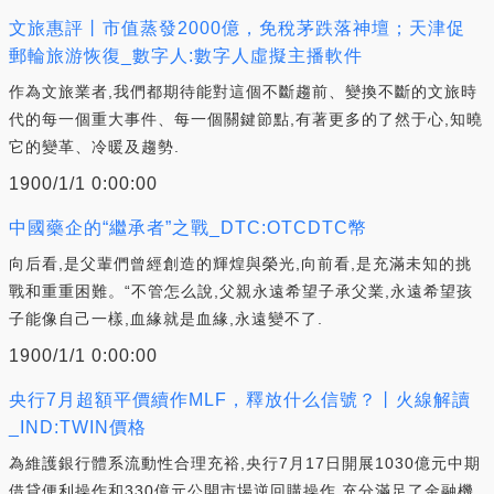
文旅惠評丨市值蒸發2000億，免稅茅跌落神壇；天津促
郵輪旅游恢復_數字人:數字人虛擬主播軟件
作為文旅業者,我們都期待能對這個不斷趨前、變換不斷的文旅時
代的每一個重大事件、每一個關鍵節點,有著更多的了然于心,知曉
它的變革、冷暖及趨勢.
1900/1/1 0:00:00
中國藥企的“繼承者”之戰_DTC:OTCDTC幣
向后看,是父輩們曾經創造的輝煌與榮光,向前看,是充滿未知的挑
戰和重重困難。“不管怎么說,父親永遠希望子承父業,永遠希望孩
子能像自己一樣,血緣就是血緣,永遠變不了.
1900/1/1 0:00:00
央行7月超額平價續作MLF，釋放什么信號？丨火線解讀
_IND:TWIN價格
為維護銀行體系流動性合理充裕,央行7月17日開展1030億元中期
借貸便利操作和330億元公開市場逆回購操作,充分滿足了金融機