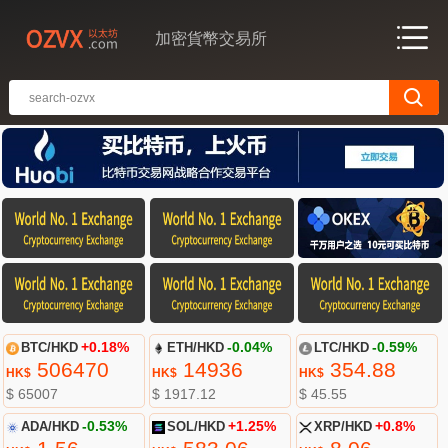
加密貨幣交易所
BTC/HKD
+0.18%
ETH/HKD
-0.04%
LTC/HKD
-0.59%
506470
14936
354.88
HK$
HK$
HK$
$ 65007
$ 1917.12
$ 45.55
ADA/HKD
-0.53%
SOL/HKD
+1.25%
XRP/HKD
+0.8%