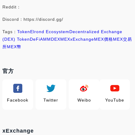
Reddit：
Discord：https://discord.gg/
Tags：
Token
Elrond Ecosystem
Decentralized Exchange
(DEX) Token
DeFi
AMM
DEX
MEX
xExchange
MEX價格
MEX交易
所
MEX幣
官方
Facebook
Twitter
Weibo
YouTube
xExchange