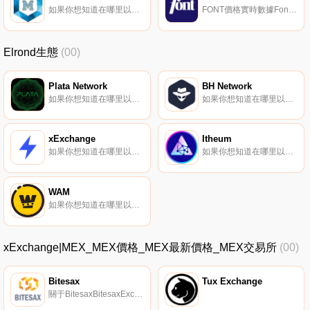
如果你想知道在哪里以當前價格購買Micromines,目前交易{Micromines]股票的頂級加密貨幣交易所是Mercatox。您可以在我們的加密貨幣交易所頁面上找到其他列表。Micromines（MICRO）是一種加密貨幣,在以太坊平臺上運行.
FONT價格實時數據Font社區是Fonts的去中心化市場,其中字體是創收的NFT。
Elrond生態
(00)
Plata Network
BH Network
如果你想知道在哪里以當前價格購買Plata Network,目前交易{Plata Network]股票的頂級加密貨幣交易所是Maiar exchange。您可以在我們的加密貨幣交易所頁面上找到其他列表。$PLATA是在Elrond區塊鏈上構建的賽車項目Plata Network的燃料代幣.
如果你想知道在哪里以當前價格購買BH Network,目前交易{BH Network]股票的頂級加密貨幣交易所是BitMart和Maiar Exchange。您可以在我們的加密貨幣交易所頁面上找到其他列表.
xExchange
Itheum
如果你想知道在哪里以當前價格購買xExchange,目前交易{xExchange]股票的頂級加密貨幣交易所是Maiar exchange。您可以在我們的加密貨幣交易所頁面上找到其他列表。MEX是為xExchange提供動力的令牌.
如果你想知道在哪里以當前價格購買Itheum,目前交易{Itheum]股票的頂級加密貨幣交易所是MEXC和Maiar Exchange。您可以在我們的加密貨幣交易所頁面上找到其他列表。Itheum支持Web3和Metaverse中的數據所有權,將您的數據轉化為極具價值的資產.
WAM
如果你想知道在哪里以當前價格購買WAM,目前交易{WAM]股票的頂級加密貨幣交易所是Gate.io、LATOKEN、Bilaxy和Maiar Exchange。您可以在我們的加密貨幣交易所頁面上找到其他列表.
xExchange|MEX_MEX價格_MEX最新價格_MEX交易所
(00)
Bitesax
Tux Exchange
關于BitesaxBitesaxExchange于2020年7月16日推出,是一家位于科魯巴斯馬斯拉克大街2/1號的集中式交易所,郵編59850 TEKIRDAG/TURKEY.