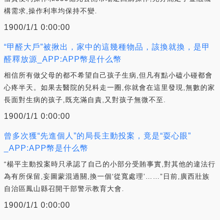
構需求,操作利率均保持不變.
1900/1/1 0:00:00
“甲醛大戶”被揪出，家中的這幾種物品，該換就換，是甲
醛釋放源_APP:APP幣是什么幣
相信所有做父母的都不希望自己孩子生病,但凡有點小磕小碰都會
心疼半天。如果去醫院的兒科走一圈,你就會在這里發現,無數的家
長面對生病的孩子,既充滿自責,又對孩子無微不至.
1900/1/1 0:00:00
曾多次獲“先進個人”的局長主動投案，竟是“耍心眼”
_APP:APP幣是什么幣
“楊平主動投案時只承認了自己的小部分受賄事實,對其他的違法行
為有所保留,妄圖蒙混過關,換一個‘從寬處理’……”日前,廣西壯族
自治區鳳山縣召開干部警示教育大會.
1900/1/1 0:00:00