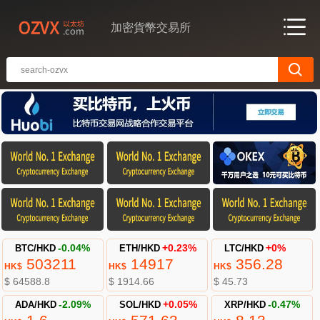
加密貨幣交易所
BTC/HKD
-0.04%
ETH/HKD
+0.23%
LTC/HKD
+0%
503211
14917
356.28
HK$
HK$
HK$
$ 64588.8
$ 1914.66
$ 45.73
ADA/HKD
-2.09%
SOL/HKD
+0.05%
XRP/HKD
-0.47%