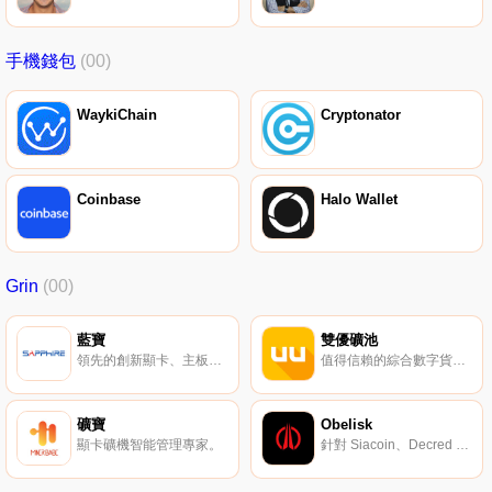
手機錢包
(00)
WaykiChain
Cryptonator
Coinbase
Halo Wallet
Grin
(00)
藍寶
雙優礦池
領先的創新顯卡、主板產品生產商和全球供應商。
值得信賴的綜合數字貨幣挖礦平臺。
礦寶
Obelisk
顯卡礦機智能管理專家。
針對 Siacoin、Decred 及 Grin 的 ASIC 礦機生產商。