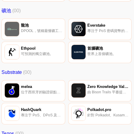
礦池
(00)
龍池
Everstake
DPOOL，號稱最懂礦工的礦池。
專注于 PoS 密碼貨幣的權益礦池。
Ethpool
首腦礦池
可預測的獨立礦池。
世界上首個礦池。
Substrate
(00)
melea
Zero Knowledge Validator
位于西班牙的驗證節點服務商。
由 Bison Trails 平臺提供支持的驗證節點服務。
HashQuark
Polkadot.pro
專注于 PoS、DPoS 及其他共識機制公鏈的新一代區塊鏈礦池。
針對 Polkadot、Kusama、Chainx 驗證節點服務。
Tezos
(00)