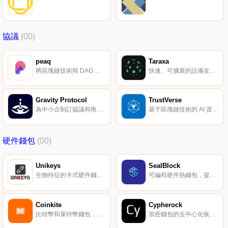
協議
(00)
peaq
Taraxa
將區塊鏈技術與 DAG 架構融合，打造代幣經濟門戶。
快速、可擴展的設備友好型公共賬本，旨在提升物聯網生態的可信度、匿名度及其價值。
Gravity Protocol
TrustVerse
為中小企制訂協議和推出公用測試網。
基于區塊鏈技術的 AI 資產管理及資產分配協議。
硬件錢包
(00)
Unikeys
SealBlock
生物特征的卡式硬件錢包。
可編程硬件熱錢包，提升數字資產安全規則的靈活度。
Coinkite
Cypherock
比特幣和萊特幣錢包，以及支付終端的服務。
加密錢包的去中心化恢復系統。