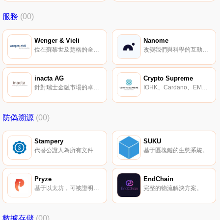
服務
(00)
Wenger & Vieli
Nanome
位在蘇黎世及楚格的全球性律師事務所。
改變我們與科學的互動和理解方式。
inacta AG
Crypto Supreme
針對瑞士金融市場的卓越 ECM 解決方案。
IOHK、Cardano、EMURGO 周邊商店。
防偽溯源
(00)
Stampery
SUKU
代替公證人為所有文件提供具有法律效力的證明。
基于區塊鏈的生態系統。
Pryze
EndChain
基于以太坊，可被證明公平的抽獎平臺。
完整的物流解決方案。
數據存儲
(00)