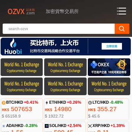
加密貨幣交易所
BTC/HKD
+0.41%
ETH/HKD
+0.26%
LTC/HKD
-0.48%
507653
14980
355.27
HK$
HK$
HK$
$ 65158.9
$ 1922.72
$ 45.6
ADA/HKD
-0.28%
SOL/HKD
+2.54%
XRP/HKD
+1.39%