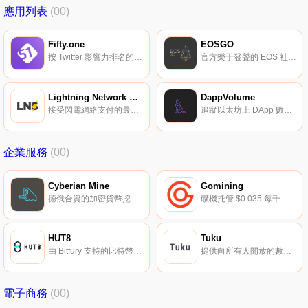
應用列表
(00)
Fifty.one
EOSGO
按 Twitter 影響力排名的 Web3 產品與人員列表。
官方樂于發聲的 EOS 社區。
Lightning Network Stores
DappVolume
接受閃電網絡支付的最全面目錄。
追蹤以太坊上 DApp 數據的 DApp。
企業服務
(00)
Cyberian Mine
Gomining
德俄合資的加密貨幣挖礦公司。
礦機托管 $0.035 每千瓦/小時起，包運輸。
HUT8
Tuku
由 Bitfury 支持的比特幣挖礦公司。
提供向所有人開放的數據訪問解決方案。
電子商務
(00)