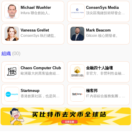
Michael Wuehler
ConsenSys Media
Infura 聯合創始人。
頂尖區塊鏈技術研發企業 ConsenSys 下屬的媒體內容。
Vanessa Grellet
Mark Beacom
ConsenSys 執行總監。
Gitcoin 核心開發者。
組織
(00)
Chaos Computer Club
金融四十人論壇
歐洲最大的黑客協會組織。
非官方、非營利性金融專業智庫平臺，由 40 位 40 歲上下的金融精英組成。
Startmeup
極客邦
香港創業社區，也是與海外創業公司分享成功故事的平臺。
IT 內容綜合服務集團，旗下 EGO 職業社交、InfoQ 技術媒體、StuQ 斯達克學院職業教育。