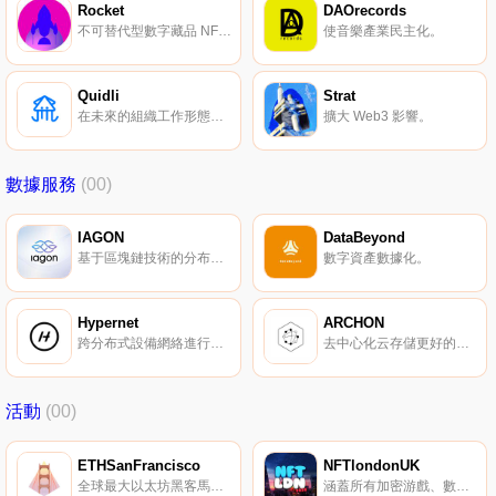
Rocket
DAOrecords
不可替代型數字藏品 NFT 借貸。
使音樂產業民主化。
Quidli
Strat
在未來的組織工作形態中，推動更多的包容性。
擴大 Web3 影響。
數據服務
(00)
IAGON
DataBeyond
基于區塊鏈技術的分布式云服務。
數字資產數據化。
Hypernet
ARCHON
跨分布式設備網絡進行高性能計算的協議。
去中心化云存儲更好的解決方案。
活動
(00)
ETHSanFrancisco
NFTlondonUK
全球最大以太坊黑客馬拉松。
涵蓋所有加密游戲、數字藏品的倫敦聚會。