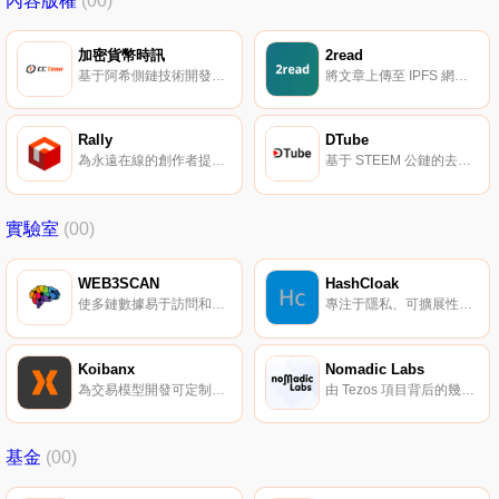
內容版權
(00)
加密貨幣時訊
2read
基于阿希側鏈技術開發的分布式社會新聞分享與交流平臺。
將文章上傳至 IPFS 網絡。
Rally
DTube
為永遠在線的創作者提供經濟支持。
基于 STEEM 公鏈的去中心化視頻平臺。
實驗室
(00)
WEB3SCAN
HashCloak
使多鏈數據易于訪問和理解。
專注于隱私、可擴展性、分布式系統的區塊鏈研究實驗室。
Koibanx
Nomadic Labs
為交易模型開發可定制的區塊鏈解決方案。
由 Tezos 項目背后的幾位主要的技術開發工程師組建。
基金
(00)