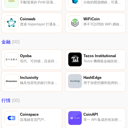
不斷發展的 PoW 區塊鏈實驗。
分散的開源網絡，可通過多個節點路由 IP 匿名訪問互聯網。
Coinweb
WiFiCoin
透過 Hyperlayer 打通各個公鏈，使數字資產流動更為便捷。
將不可訪問的 WiFi 網絡轉換為全球可交易的算力資源。
金融
(00)
Oyoba
Tezos Institutional
現代、可持續，且值得信賴。
Tezos 機構級金融技術解決方案。
Inclusivity
HashEdge
極具包容性的銀行與金融生態系統。
用于加密挖礦和抵押的對等市場。
行情
(00)
Coinspace
CoinAPI
區塊鏈首頁門戶。
單一 API 集成所有加密貨幣交易。