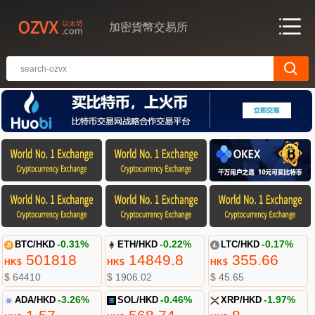
加密貨幣交易所
BTC/HKD
-0.31%
ETH/HKD
-0.22%
LTC/HKD
-0.17%
501818
14849.8
355.66
HK$
HK$
HK$
$ 64410
$ 1906.02
$ 45.65
ADA/HKD
-3.26%
SOL/HKD
-0.46%
XRP/HKD
-1.97%