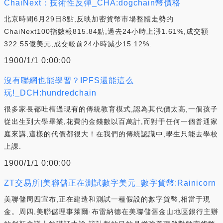
ChaiNext：技術性反彈_CHA:dogchain幣價格
北京時間6月29日8點,反映加密貨幣市場整體走勢的
ChaiNext100指數報815.84點,過去24小時上漲1.61%,成交額
322.55億美元,成交較前24小時減少15.12%.
1900/1/1 0:00:00
沒有聯網也能學習？IPFS還能這么
玩!_DCH:hundredchain
很多家長都吐槽過現有的傳統教育模式,認為其代價太高,一個孩子
從出生到大學畢業,花費的金錢數以百萬計,而對于任何一個普通家
庭來講,這樣的代價都很大！在我們的傳統認識中,學生只能去學校
上課.
1900/1/1 0:00:00
ZT交易所|美聯儲正在測試數字美元_數字貨幣:Rainicorn
美聯儲周四宣布,正在建造和測試一種假設的數字貨幣,相當于現
金。周四,美聯儲理事萊爾·布雷納德在美聯儲舊金山地區銀行主辦