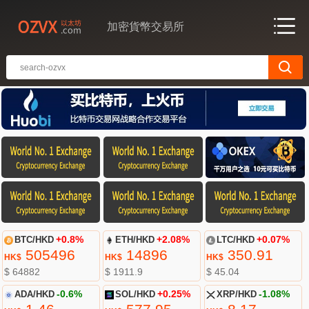
加密貨幣交易所
BTC/HKD
+0.8%
ETH/HKD
+2.08%
LTC/HKD
+0.07%
505496
14896
350.91
HK$
HK$
HK$
$ 64882
$ 1911.9
$ 45.04
ADA/HKD
-0.6%
SOL/HKD
+0.25%
XRP/HKD
-1.08%