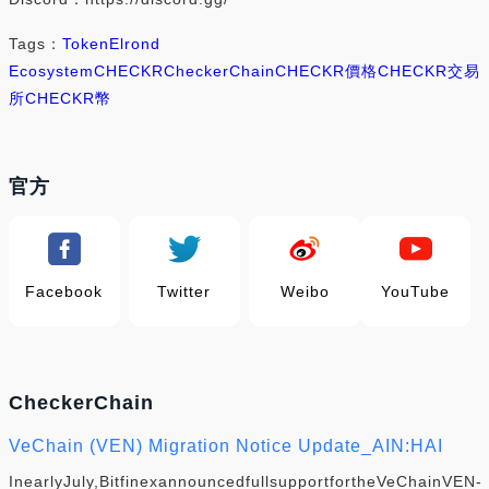
Tags：
Token
Elrond
Ecosystem
CHECKR
CheckerChain
CHECKR價格
CHECKR交易
所
CHECKR幣
官方
Facebook
Twitter
Weibo
YouTube
CheckerChain
VeChain (VEN) Migration Notice Update_AIN:HAI
InearlyJuly,BitfinexannouncedfullsupportfortheVeChainVEN-