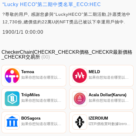
“Lucky HECO”第二期中獎名單_ECO:HEC
?尊敬的用戶, 感謝您參與“LuckyHECO”第二期活動,許愿獎池中
12,730份,總價值約22萬U的NFT獎品已被以下幸運用戶抽中.
1900/1/1 0:00:00
CheckerChain|CHECKR_CHECKR價格_CHECKR最新價格
_CHECKR交易所
(00)
Ternoa
MELD
如果你想知道在哪里以當前價格購買Ternoa,目前交易{Ternoa]股票的頂級加密貨幣交易所是ByCAPSt、Gate.io、Uniswap（V3）、HitBTC和AscendEX（BitMax）。您可以在我們的加密貨幣交易所頁面上找到其他列表.
如果你想知道在哪里以當前價格購買MELD,目前交易{MELD]股票的頂級加密貨幣交易所是Bitrue、MEXC、FMFW.io和SundaeSwap。您可以在我們的加密貨幣交易所頁面上找到其他列表。MELD是第一個用于借貸法定貨幣和加密貨幣的去中心化和非托管DeFi銀行協議.
TriipMiles
Acala Dollar(Karura)
如果你想知道在哪里以當前價格購買TriipMiles,目前交易{TriipMiles]股票的頂級加密貨幣交易所是PancakeSwap（V2）。您可以在我們的加密貨幣交易所頁面上找到其他列表。Triip是一個支持區塊鏈的旅行平臺,允許服務提供商和客戶之間直接互動.
如果你想知道在哪里以當前價格購買Acala Dollar(Karura),目前交易{Acala Dollar(Karura)]股票的頂級加密貨幣交易所是Karura Swap。您可以在我們的加密貨幣交易所頁面上找到其他列表.
BOSagora
IZEROIUM
如果你想知道在哪里以當前價格購買BOSagora,目前交易{BOSagora]股票的頂級加密貨幣交易所是KuCoin、Gate.io、Bithumb、LATOKEN和BitGlobal。您可以在我們的加密貨幣交易所頁面上找到其他列表.
IZER價格實時數據Izeroim于2020年1月10日由英國的一個團隊推出,旨在讓用戶在其交易所上使用IZER完全放心地買賣加密貨幣.